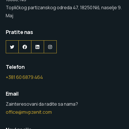
Topličkog partizanskog odreda 47, 18250 Niš, naselje 9.
Maj
Pratite nas
Twitter
Facebook
LinkedIn
Instagram
Telefon
+381 60 6879 464
Email
Zainteresovani da radite sa nama?
office@mvpzenit.com