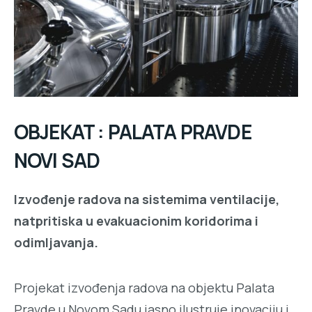
OBJEKAT : PALATA PRAVDE
NOVI SAD
Izvođenje radova na sistemima ventilacije,
natpritiska u evakuacionim koridorima i
odimljavanja.
Projekat izvođenja radova na objektu Palata
Pravde u Novom Sadu jasno ilustruje inovaciju i